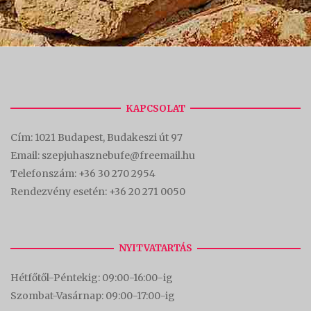
KAPCSOLAT
Cím:
1021 Budapest, Budakeszi út 97
Email: szepjuhasznebufe@freemail.hu
Telefonszám:
+36 30 270 2954
Rendezvény esetén:
+36 20 271 0050
NYITVATARTÁS
Hétfőtől-Péntekig: 09:00-16:00-
ig
Szombat-Vasárnap: 09:00-17:00-i
g