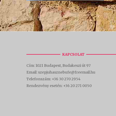
KAPCSOLAT
Cím:
1021 Budapest, Budakeszi út 97
Email: szepjuhasznebufe@freemail.hu
Telefonszám:
+36 30 270 2954
Rendezvény esetén:
+36 20 271 0050