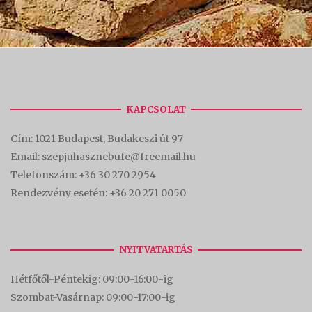
KAPCSOLAT
Cím:
1021 Budapest, Budakeszi út 97
Email: szepjuhasznebufe@freemail.hu
Telefonszám:
+36 30 270 2954
Rendezvény esetén:
+36 20 271 0050
NYITVATARTÁS
Hétfőtől-Péntekig: 09:00-16:00-
ig
Szombat-Vasárnap: 09:00-17:00-i
g