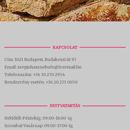
KAPCSOLAT
Cím:
1021 Budapest, Budakeszi út 97
Email: szepjuhasznebufe@freemail.hu
Telefonszám:
+36 30 270 2954
Rendezvény esetén:
+36 20 271 0050
NYITVATARTÁS
Hétfőtől-Péntekig: 09:00-16:00-
ig
Szombat-Vasárnap: 09:00-17:00-i
g