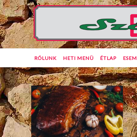
Skip
Home
to
content
RÓLUNK
HETI MENÜ
ÉTLAP
ESEM