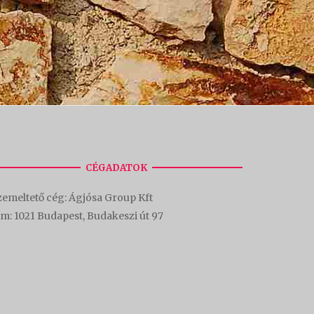
CÉGADATOK
emeltető cég: Ágjósa Group Kft
ím:
1021 Budapest, Budakeszi út 97