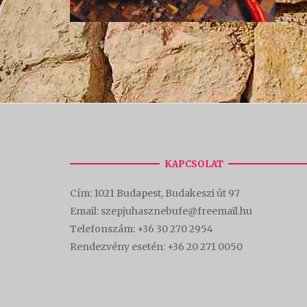
KAPCSOLAT
Cím:
1021 Budapest, Budakeszi út 97
Email: szepjuhasznebufe@freemail.hu
Telefonszám:
+36 30 270 2954
Rendezvény esetén:
+36 20 271 0050