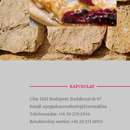
KAPCSOLAT
Cím:
1021 Budapest, Budakeszi út 97
Email: szepjuhasznebufe@freemail.hu
Telefonszám:
+36 30 270 2954
Rendezvény esetén:
+36 20 271 0050