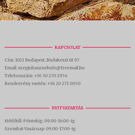
KAPCSOLAT
Cím:
1021 Budapest, Budakeszi út 97
Email: szepjuhasznebufe@freemail.hu
Telefonszám:
+36 30 270 2954
Rendezvény esetén:
+36 20 271 0050
NYITVATARTÁS
Hétfőtől-Péntekig: 09:00-16:00-
ig
Szombat-Vasárnap: 09:00-17:00-i
g