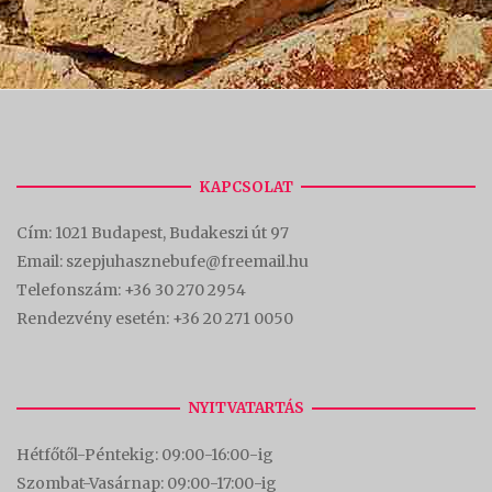
KAPCSOLAT
Cím:
1021 Budapest, Budakeszi út 97
Email: szepjuhasznebufe@freemail.hu
Telefonszám:
+36 30 270 2954
Rendezvény esetén:
+36 20 271 0050
NYITVATARTÁS
Hétfőtől-Péntekig: 09:00-16:00-
ig
Szombat-Vasárnap: 09:00-17:00-i
g