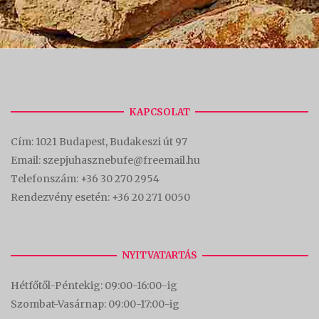
KAPCSOLAT
Cím:
1021 Budapest, Budakeszi út 97
Email: szepjuhasznebufe@freemail.hu
Telefonszám:
+36 30 270 2954
Rendezvény esetén:
+36 20 271 0050
NYITVATARTÁS
Hétfőtől-Péntekig: 09:00-16:00-
ig
Szombat-Vasárnap: 09:00-17:00-i
g