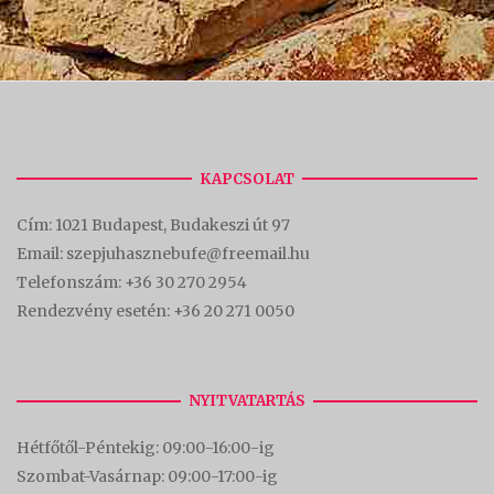
KAPCSOLAT
Cím:
1021 Budapest, Budakeszi út 97
Email: szepjuhasznebufe@freemail.hu
Telefonszám:
+36 30 270 2954
Rendezvény esetén:
+36 20 271 0050
NYITVATARTÁS
Hétfőtől-Péntekig: 09:00-16:00-
ig
Szombat-Vasárnap: 09:00-17:00-i
g