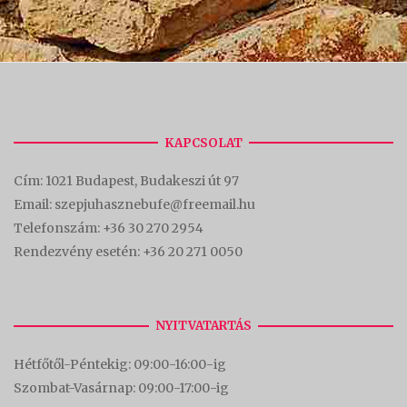
KAPCSOLAT
Cím:
1021 Budapest, Budakeszi út 97
Email: szepjuhasznebufe@freemail.hu
Telefonszám:
+36 30 270 2954
Rendezvény esetén:
+36 20 271 0050
NYITVATARTÁS
Hétfőtől-Péntekig: 09:00-16:00-
ig
Szombat-Vasárnap: 09:00-17:00-i
g