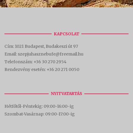
KAPCSOLAT
Cím:
1021 Budapest, Budakeszi út 97
Email: szepjuhasznebufe@freemail.hu
Telefonszám:
+36 30 270 2954
Rendezvény esetén:
+36 20 271 0050
NYITVATARTÁS
Hétfőtől-Péntekig: 09:00-16:00-
ig
Szombat-Vasárnap: 09:00-17:00-i
g