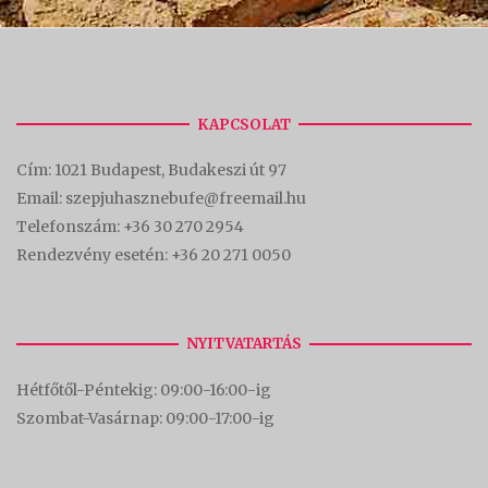
KAPCSOLAT
Cím:
1021 Budapest, Budakeszi út 97
Email: szepjuhasznebufe@freemail.hu
Telefonszám:
+36 30 270 2954
Rendezvény esetén:
+36 20 271 0050
NYITVATARTÁS
Hétfőtől-Péntekig: 09:00-16:00-
ig
Szombat-Vasárnap: 09:00-17:00-i
g