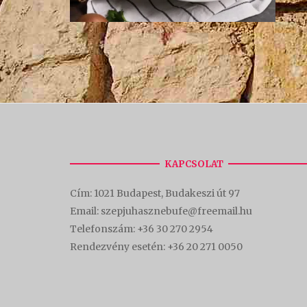
KAPCSOLAT
Cím:
1021 Budapest, Budakeszi út 97
Email: szepjuhasznebufe@freemail.hu
Telefonszám:
+36 30 270 2954
Rendezvény esetén:
+36 20 271 0050