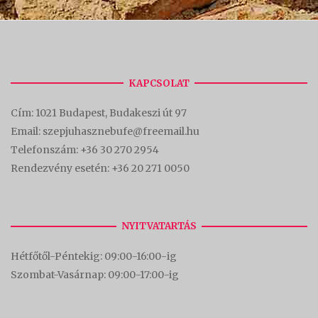
KAPCSOLAT
Cím:
1021 Budapest, Budakeszi út 97
Email: szepjuhasznebufe@freemail.hu
Telefonszám:
+36 30 270 2954
Rendezvény esetén:
+36 20 271 0050
NYITVATARTÁS
Hétfőtől-Péntekig: 09:00-16:00-
ig
Szombat-Vasárnap: 09:00-17:00-i
g