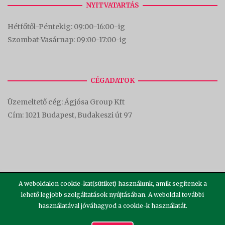
NYITVATARTÁS
Hétfőtől-Péntekig: 09:00-16:00-
ig
Szombat-Vasárnap: 09:00-17:00-i
g
CÉGADATOK
Üzemeltető cég: Ágjósa Group Kft
Cím:
1021 Budapest, Budakeszi út 97
A weboldalon cookie-kat(sütiket) használunk, amik segítenek a
lehető legjobb szolgáltatások nyújtásában. A weboldal további
használatával jóváhagyod a cookie-k használatát.
2026 ©
Theme by
SiteOrigin