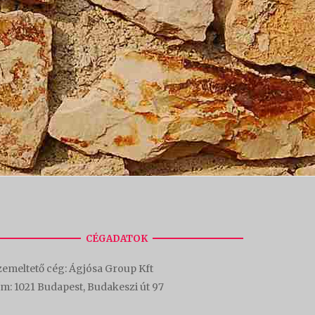
CÉGADATOK
emeltető cég: Ágjósa Group Kft
ím:
1021 Budapest, Budakeszi út 97