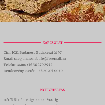
KAPCSOLAT
Cím:
1021 Budapest, Budakeszi út 97
Email: szepjuhasznebufe@freemail.hu
Telefonszám:
+36 30 270 2954
Rendezvény esetén:
+36 20 271 0050
NYITVATARTÁS
Hétfőtől-Péntekig: 09:00-16:00-
ig