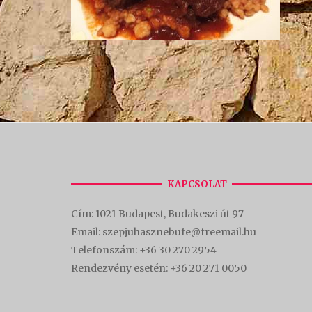
KAPCSOLAT
Cím:
1021 Budapest, Budakeszi út 97
Email: szepjuhasznebufe@freemail.hu
Telefonszám:
+36 30 270 2954
Rendezvény esetén:
+36 20 271 0050