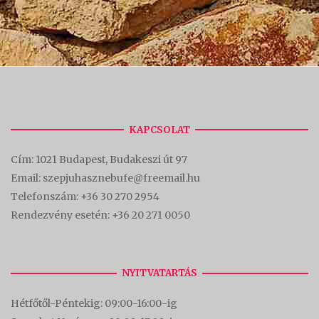
KAPCSOLAT
Cím:
1021 Budapest, Budakeszi út 97
Email: szepjuhasznebufe@freemail.hu
Telefonszám:
+36 30 270 2954
Rendezvény esetén:
+36 20 271 0050
NYITVATARTÁS
Hétfőtől-Péntekig: 09:00-16:00-
ig