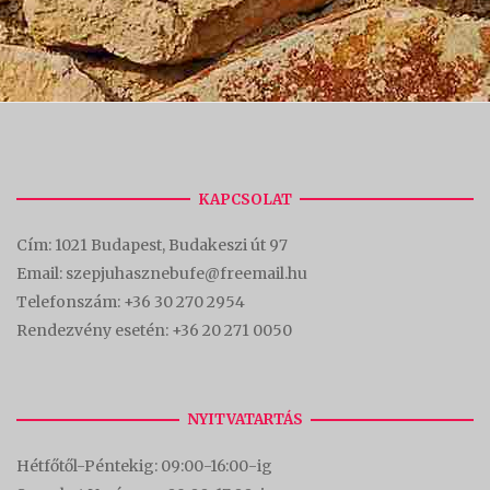
KAPCSOLAT
Cím:
1021 Budapest, Budakeszi út 97
Email: szepjuhasznebufe@freemail.hu
Telefonszám:
+36 30 270 2954
Rendezvény esetén:
+36 20 271 0050
NYITVATARTÁS
Hétfőtől-Péntekig: 09:00-16:00-
ig