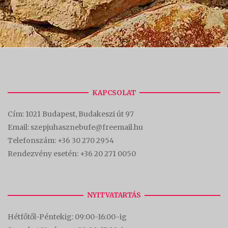
KAPCSOLAT
Cím:
1021 Budapest, Budakeszi út 97
Email: szepjuhasznebufe@freemail.hu
Telefonszám:
+36 30 270 2954
Rendezvény esetén:
+36 20 271 0050
NYITVATARTÁS
Hétfőtől-Péntekig: 09:00-16:00-
ig