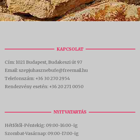
KAPCSOLAT
Cím:
1021 Budapest, Budakeszi út 97
Email: szepjuhasznebufe@freemail.hu
Telefonszám:
+36 30 270 2954
Rendezvény esetén:
+36 20 271 0050
NYITVATARTÁS
Hétfőtől-Péntekig: 09:00-16:00-
ig
Szombat-Vasárnap: 09:00-17:00-i
g