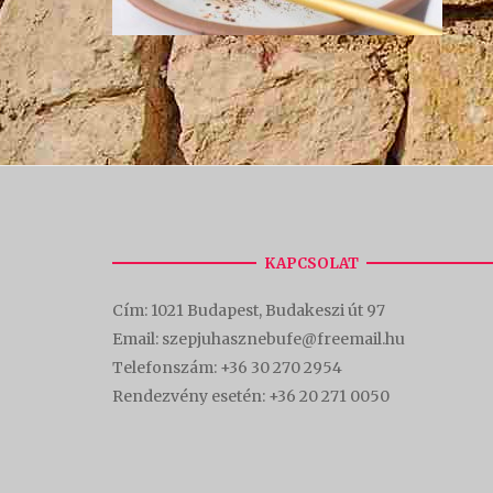
KAPCSOLAT
Cím:
1021 Budapest, Budakeszi út 97
Email: szepjuhasznebufe@freemail.hu
Telefonszám:
+36 30 270 2954
Rendezvény esetén:
+36 20 271 0050