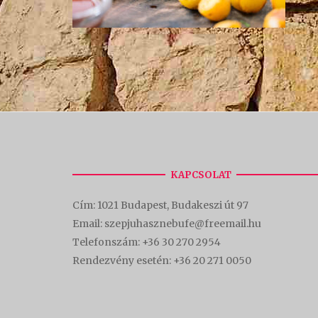
KAPCSOLAT
Cím:
1021 Budapest, Budakeszi út 97
Email: szepjuhasznebufe@freemail.hu
Telefonszám:
+36 30 270 2954
Rendezvény esetén:
+36 20 271 0050