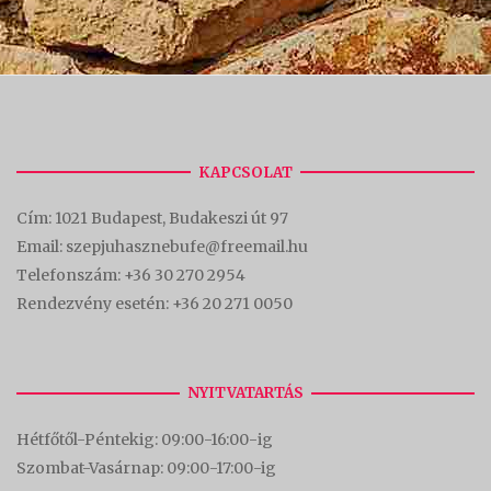
KAPCSOLAT
Cím:
1021 Budapest, Budakeszi út 97
Email: szepjuhasznebufe@freemail.hu
Telefonszám:
+36 30 270 2954
Rendezvény esetén:
+36 20 271 0050
NYITVATARTÁS
Hétfőtől-Péntekig: 09:00-16:00-
ig
Szombat-Vasárnap: 09:00-17:00-i
g