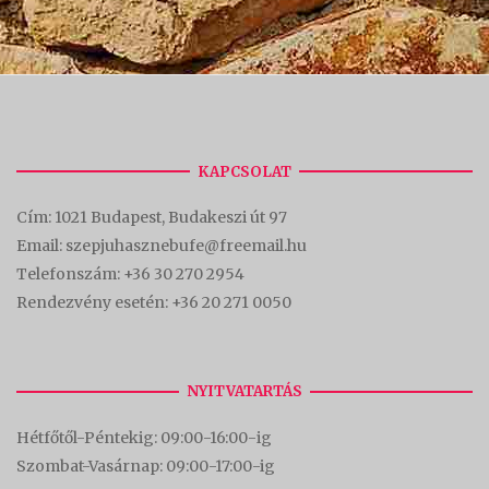
KAPCSOLAT
Cím:
1021 Budapest, Budakeszi út 97
Email: szepjuhasznebufe@freemail.hu
Telefonszám:
+36 30 270 2954
Rendezvény esetén:
+36 20 271 0050
NYITVATARTÁS
Hétfőtől-Péntekig: 09:00-16:00-
ig
Szombat-Vasárnap: 09:00-17:00-i
g