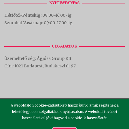
NYITVATARTÁS
Hétfőtől-Péntekig: 09:00-16:00-
ig
Szombat-Vasárnap: 09:00-17:00-i
g
CÉGADATOK
Üzemeltető cég: Ágjósa Group Kft
Cím:
1021 Budapest, Budakeszi út 97
A weboldalon cookie-kat(sütiket) használunk, amik segítenek a
lehető legjobb szolgáltatások nyújtásában. A weboldal további
használatával jóváhagyod a cookie-k használatát.
2026 ©
Theme by
SiteOrigin