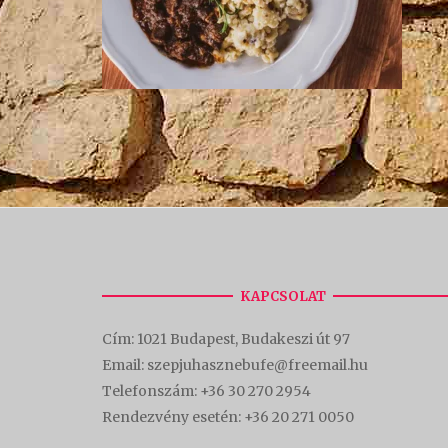
KAPCSOLAT
Cím:
1021 Budapest, Budakeszi út 97
Email: szepjuhasznebufe@freemail.hu
Telefonszám:
+36 30 270 2954
Rendezvény esetén:
+36 20 271 0050