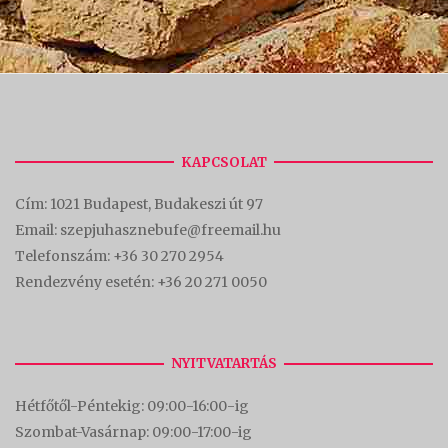
KAPCSOLAT
Cím:
1021 Budapest, Budakeszi út 97
Email: szepjuhasznebufe@freemail.hu
Telefonszám:
+36 30 270 2954
Rendezvény esetén:
+36 20 271 0050
NYITVATARTÁS
Hétfőtől-Péntekig: 09:00-16:00-
ig
Szombat-Vasárnap: 09:00-17:00-i
g