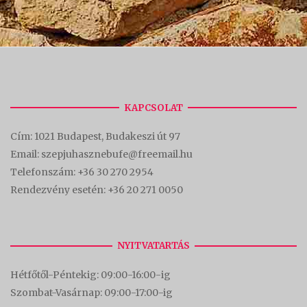
KAPCSOLAT
Cím:
1021 Budapest, Budakeszi út 97
Email: szepjuhasznebufe@freemail.hu
Telefonszám:
+36 30 270 2954
Rendezvény esetén:
+36 20 271 0050
NYITVATARTÁS
Hétfőtől-Péntekig: 09:00-16:00-
ig
Szombat-Vasárnap: 09:00-17:00-i
g