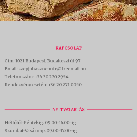
KAPCSOLAT
Cím:
1021 Budapest, Budakeszi út 97
Email: szepjuhasznebufe@freemail.hu
Telefonszám:
+36 30 270 2954
Rendezvény esetén:
+36 20 271 0050
NYITVATARTÁS
Hétfőtől-Péntekig: 09:00-16:00-
ig
Szombat-Vasárnap: 09:00-17:00-i
g