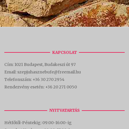
KAPCSOLAT
Cím:
1021 Budapest, Budakeszi út 97
Email: szepjuhasznebufe@freemail.hu
Telefonszám:
+36 30 270 2954
Rendezvény esetén:
+36 20 271 0050
NYITVATARTÁS
Hétfőtől-Péntekig: 09:00-16:00-
ig