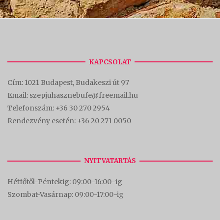
KAPCSOLAT
Cím:
1021 Budapest, Budakeszi út 97
Email: szepjuhasznebufe@freemail.hu
Telefonszám:
+36 30 270 2954
Rendezvény esetén:
+36 20 271 0050
NYITVATARTÁS
Hétfőtől-Péntekig: 09:00-16:00-
ig
Szombat-Vasárnap: 09:00-17:00-i
g