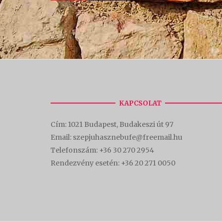
KAPCSOLAT
Cím:
1021 Budapest, Budakeszi út 97
Email: szepjuhasznebufe@freemail.hu
Telefonszám:
+36 30 270 2954
Rendezvény esetén:
+36 20 271 0050