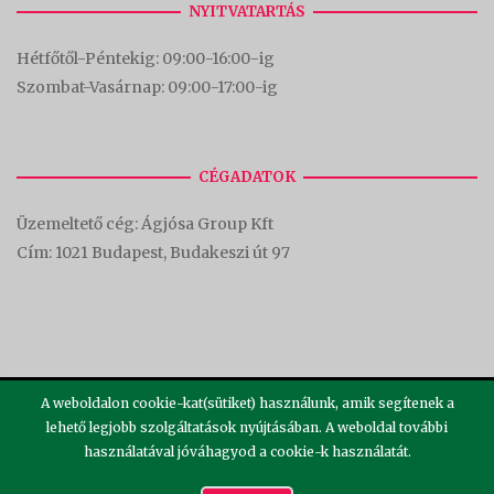
NYITVATARTÁS
Hétfőtől-Péntekig: 09:00-16:00-
ig
Szombat-Vasárnap: 09:00-17:00-i
g
CÉGADATOK
Üzemeltető cég: Ágjósa Group Kft
Cím:
1021 Budapest, Budakeszi út 97
A weboldalon cookie-kat(sütiket) használunk, amik segítenek a
lehető legjobb szolgáltatások nyújtásában. A weboldal további
használatával jóváhagyod a cookie-k használatát.
2026 ©
Theme by
SiteOrigin