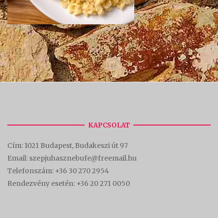
KAPCSOLAT
Cím:
1021 Budapest, Budakeszi út 97
Email: szepjuhasznebufe@freemail.hu
Telefonszám:
+36 30 270 2954
Rendezvény esetén:
+36 20 271 0050