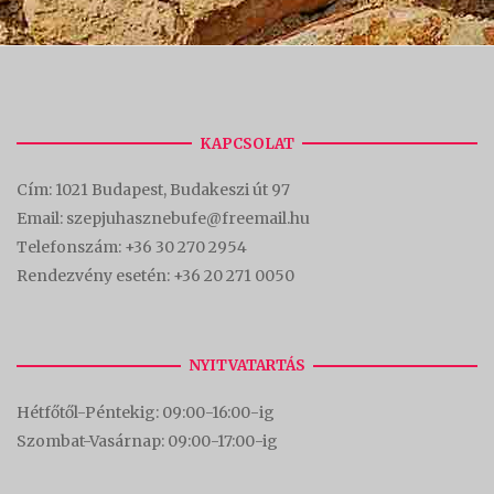
KAPCSOLAT
Cím:
1021 Budapest, Budakeszi út 97
Email: szepjuhasznebufe@freemail.hu
Telefonszám:
+36 30 270 2954
Rendezvény esetén:
+36 20 271 0050
NYITVATARTÁS
Hétfőtől-Péntekig: 09:00-16:00-
ig
Szombat-Vasárnap: 09:00-17:00-i
g