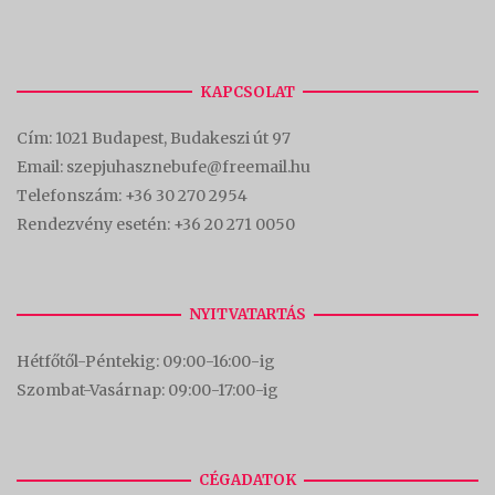
KAPCSOLAT
Cím:
1021 Budapest, Budakeszi út 97
Email: szepjuhasznebufe@freemail.hu
Telefonszám:
+36 30 270 2954
Rendezvény esetén:
+36 20 271 0050
NYITVATARTÁS
Hétfőtől-Péntekig: 09:00-16:00-
ig
Szombat-Vasárnap: 09:00-17:00-i
g
CÉGADATOK