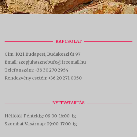
KAPCSOLAT
Cím:
1021 Budapest, Budakeszi út 97
Email: szepjuhasznebufe@freemail.hu
Telefonszám:
+36 30 270 2954
Rendezvény esetén:
+36 20 271 0050
NYITVATARTÁS
Hétfőtől-Péntekig: 09:00-16:00-
ig
Szombat-Vasárnap: 09:00-17:00-i
g