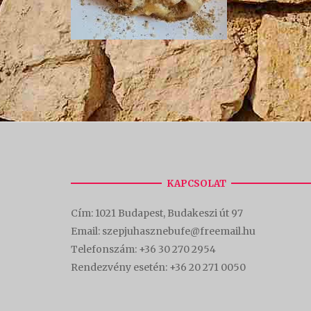
KAPCSOLAT
Cím:
1021 Budapest, Budakeszi út 97
Email: szepjuhasznebufe@freemail.hu
Telefonszám:
+36 30 270 2954
Rendezvény esetén:
+36 20 271 0050