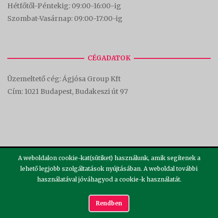
Hétfőtől-Péntekig: 09:00-16:00-
ig
Szombat-Vasárnap: 09:00-17:00-i
g
CÉGADATOK
Üzemeltető cég: Ágjósa Group Kft
Cím:
1021 Budapest, Budakeszi út 97
A weboldalon cookie-kat(sütiket) használunk, amik segítenek a
lehető legjobb szolgáltatások nyújtásában. A weboldal további
használatával jóváhagyod a cookie-k használatát.
2026 ©
Theme by
SiteOrigin
Rendben