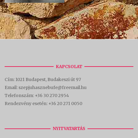
KAPCSOLAT
Cím:
1021 Budapest, Budakeszi út 97
Email: szepjuhasznebufe@freemail.hu
Telefonszám:
+36 30 270 2954
Rendezvény esetén:
+36 20 271 0050
NYITVATARTÁS