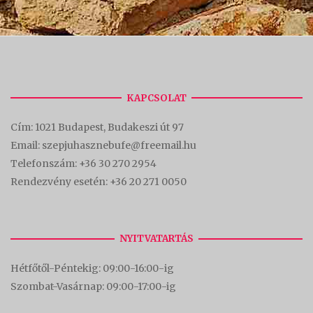
KAPCSOLAT
Cím:
1021 Budapest, Budakeszi út 97
Email: szepjuhasznebufe@freemail.hu
Telefonszám:
+36 30 270 2954
Rendezvény esetén:
+36 20 271 0050
NYITVATARTÁS
Hétfőtől-Péntekig: 09:00-16:00-
ig
Szombat-Vasárnap: 09:00-17:00-i
g