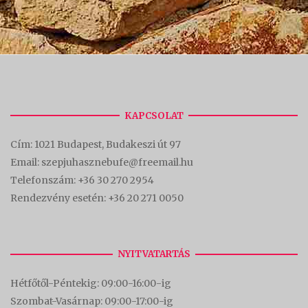
KAPCSOLAT
Cím:
1021 Budapest, Budakeszi út 97
Email: szepjuhasznebufe@freemail.hu
Telefonszám:
+36 30 270 2954
Rendezvény esetén:
+36 20 271 0050
NYITVATARTÁS
Hétfőtől-Péntekig: 09:00-16:00-
ig
Szombat-Vasárnap: 09:00-17:00-i
g