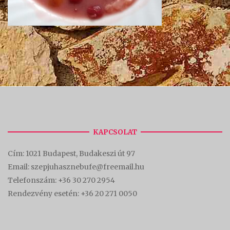
KAPCSOLAT
Cím:
1021 Budapest, Budakeszi út 97
Email: szepjuhasznebufe@freemail.hu
Telefonszám:
+36 30 270 2954
Rendezvény esetén:
+36 20 271 0050