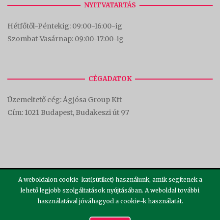
NYITVATARTÁS
Hétfőtől-Péntekig: 09:00-16:00-
ig
Szombat-Vasárnap: 09:00-17:00-i
g
CÉGADATOK
Üzemeltető cég: Ágjósa Group Kft
Cím:
1021 Budapest, Budakeszi út 97
A weboldalon cookie-kat(sütiket) használunk, amik segítenek a
lehető legjobb szolgáltatások nyújtásában. A weboldal további
használatával jóváhagyod a cookie-k használatát.
2026 ©
Theme by
SiteOrigin