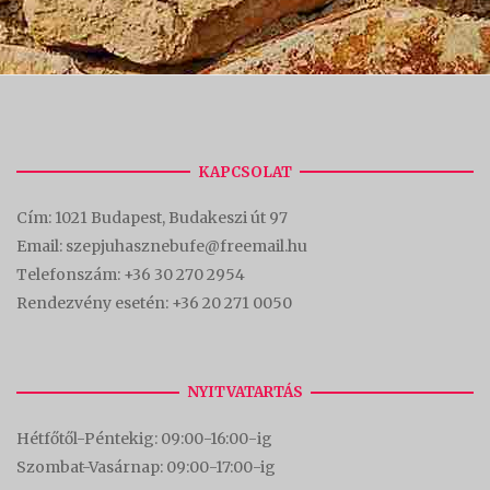
KAPCSOLAT
Cím:
1021 Budapest, Budakeszi út 97
Email: szepjuhasznebufe@freemail.hu
Telefonszám:
+36 30 270 2954
Rendezvény esetén:
+36 20 271 0050
NYITVATARTÁS
Hétfőtől-Péntekig: 09:00-16:00-
ig
Szombat-Vasárnap: 09:00-17:00-i
g