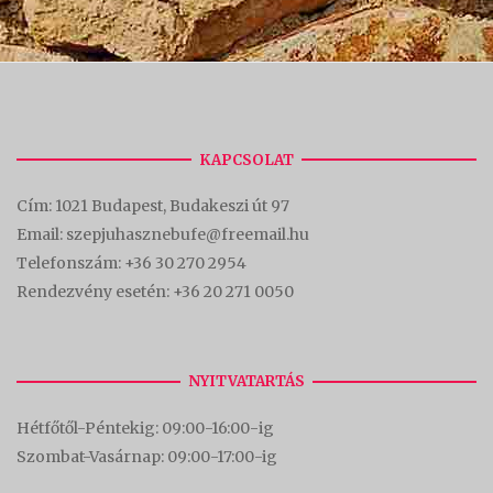
KAPCSOLAT
Cím:
1021 Budapest, Budakeszi út 97
Email: szepjuhasznebufe@freemail.hu
Telefonszám:
+36 30 270 2954
Rendezvény esetén:
+36 20 271 0050
NYITVATARTÁS
Hétfőtől-Péntekig: 09:00-16:00-
ig
Szombat-Vasárnap: 09:00-17:00-i
g