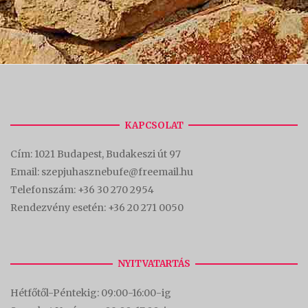
KAPCSOLAT
Cím:
1021 Budapest, Budakeszi út 97
Email: szepjuhasznebufe@freemail.hu
Telefonszám:
+36 30 270 2954
Rendezvény esetén:
+36 20 271 0050
NYITVATARTÁS
Hétfőtől-Péntekig: 09:00-16:00-
ig