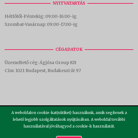
NYITVATARTÁS
Hétfőtől-Péntekig: 09:00-16:00-
ig
Szombat-Vasárnap: 09:00-17:00-i
g
CÉGADATOK
Üzemeltető cég: Ágjósa Group Kft
Cím:
1021 Budapest, Budakeszi út 97
A weboldalon cookie-kat(sütiket) használunk, amik segítenek a
lehető legjobb szolgáltatások nyújtásában. A weboldal további
használatával jóváhagyod a cookie-k használatát.
2026 ©
Theme by
SiteOrigin