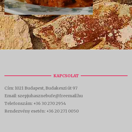
KAPCSOLAT
Cím:
1021 Budapest, Budakeszi út 97
Email: szepjuhasznebufe@freemail.hu
Telefonszám:
+36 30 270 2954
Rendezvény esetén:
+36 20 271 0050