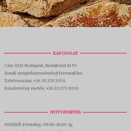
KAPCSOLAT
Cím:
1021 Budapest, Budakeszi út 97
Email: szepjuhasznebufe@freemail.hu
Telefonszám:
+36 30 270 2954
Rendezvény esetén:
+36 20 271 0050
NYITVATARTÁS
Hétfőtől-Péntekig: 09:00-16:00-
ig