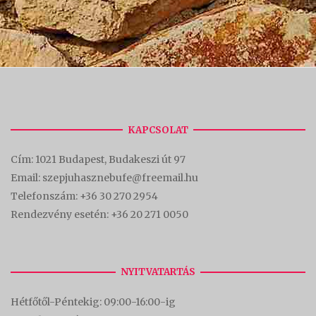
KAPCSOLAT
Cím:
1021 Budapest, Budakeszi út 97
Email: szepjuhasznebufe@freemail.hu
Telefonszám:
+36 30 270 2954
Rendezvény esetén:
+36 20 271 0050
NYITVATARTÁS
Hétfőtől-Péntekig: 09:00-16:00-
ig